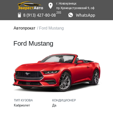
г. Новокузнецк
пр. Кузнецкстроевский 9, оф
205
8 (913) 427-80-08
WhatsApp
Автопрокат
/ Ford Mustang
Ford Mustang
ТИП КУЗОВА
КОНДИЦИОНЕР
Кабриолет
Да