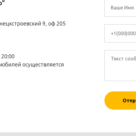
о"
знецкстроевский 9, оф 205
 20:00
мобилей осуществляется
Отпр