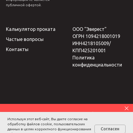
публичной офертой.
Калькулятор проката
ООО "Эверест"
ОГРН 1094218001019
Частые вопросы
ИНН4218105009/
Контакты
КПП425201001
Политика
конфиденциальности
Примем ваш автомобиль
Используя этот веб-сайт, Вы даете согласие на
на комиссию
обработку файлов cookie, пользовательских
Согласен
данных в целях корректного функционирования